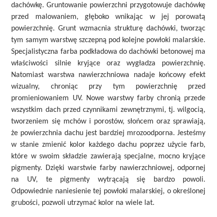
dachówkę. Gruntowanie powierzchni przygotowuje dachówkę
przed malowaniem, głęboko wnikając w jej porowatą
powierzchnię. Grunt wzmacnia strukturę dachówki, tworząc
tym samym warstwę szczepną pod kolejne powłoki malarskie.
Specjalistyczna farba podkładowa do dachówki betonowej ma
właściwości silnie kryjące oraz wygładza powierzchnię.
Natomiast warstwa nawierzchniowa nadaje końcowy efekt
wizualny, chroniąc przy tym powierzchnię przed
promieniowaniem UV. Nowe warstwy farby chronią przede
wszystkim dach przed czynnikami zewnętrznymi, tj. wilgocią,
tworzeniem się mchów i porostów, słońcem oraz sprawiają,
że powierzchnia dachu jest bardziej mrozoodporna. Jesteśmy
w stanie zmienić kolor każdego dachu poprzez użycie farb,
które w swoim składzie zawierają specjalne, mocno kryjące
pigmenty. Dzięki warstwie farby nawierzchniowej, odpornej
na UV, te pigmenty wytrącają się bardzo powoli.
Odpowiednie naniesienie tej powłoki malarskiej, o określonej
grubości, pozwoli utrzymać kolor na wiele lat.