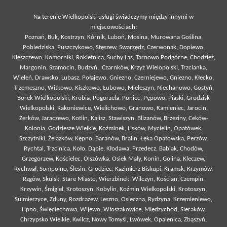
Na terenie Wielkopolski usługi świadczymy między innymi w
miejscowościach:
Poznań
, Buk, Kostrzyn, Kórnik, Luboń, Mosina, Murowana Goślina,
Pobiedziska, Puszczykowo, Stęszew, Swarzędz, Czerwonak, Dopiewo,
Kleszczewo, Komorniki, Rokietnica, Suchy Las, Tarnowo Podgórne, Chodzież,
Margonin, Szamocin, Budzyń, Czarnków, Krzyż Wielopolski, Trzcianka,
Wieleń, Drawsko, Lubasz, Połajewo, Gniezno, Czerniejewo, Gniezno, Kłecko,
Trzemeszno, Witkowo, Kiszkowo, Łubowo, Mieleszyn, Niechanowo, Gostyń,
Borek Wielkopolski, Krobia, Pogorzela, Poniec, Pępowo, Piaski, Grodzisk
Wielkopolski, Rakoniewice, Wielichowo, Granowo, Kamieniec, Jarocin,
Żerków, Jaraczewo, Kotlin, Kalisz, Stawiszyn, Blizanów, Brzeziny, Ceków-
Kolonia, Godziesze Wielkie, Koźminek, Lisków, Mycielin, Opatówek,
Szczytniki, Żelazków, Kępno, Baranów, Bralin, Łęka Opatowska, Perzów,
Rychtal, Trzcinica, Koło, Dąbie, Kłodawa, Przedecz, Babiak, Chodów,
Grzegorzew, Kościelec, Olszówka, Osiek Mały, Konin, Golina, Kleczew,
Rychwał, Sompolno, Ślesin, Grodziec, Kazimierz Biskupi, Kramsk, Krzymów,
Rzgów, Skulsk, Stare Miasto, Wierzbinek, Wilczyn, Kościan, Czempin,
Krzywin, Śmigiel, Krotoszyn, Kobylin, Koźmin Wielkopolski, Krotoszyn,
Sulmierzyce, Zduny, Rozdrażew, Leszno, Osieczna, Rydzyna, Krzemieniewo,
Lipno, Święciechowa, Wijewo, Włoszakowice, Międzychód, Sieraków,
Chrzypsko Wielkie, Kwilcz, Nowy Tomyśl, Lwówek, Opalenica, Zbąszyń,