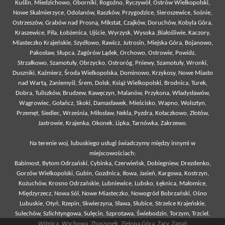
Kuślin, Miedzichowo, Oborniki, Rogoźno, Ryczywół, Ostrów Wielkopolski,
Nowe Skalmierzyce, Odolanów, Raszków, Przygodzice, Sieroszewice, Sośnie,
Ostrzeszów, Grabów nad Prosną, Mikstat, Czajków, Doruchów, Kobyla Góra,
Kraszewice, Piła, Łobżenica, Ujście, Wyrzysk, Wysoka ,Białośliwie, Kaczory,
Miasteczko Krajeńskie, Szydłowo, Rawicz, Jutrosin, Miejska Góra, Bojanowo,
Pakosław, Słupca, Zagórów Lądek, Orchowo, Ostrowie, Powidz,
Strzałkowo, Szamotuły, Obrzycko, Ostroróg, Pniewy, Szamotuły, Wronki,
Duszniki, Kaźmierz, Środa Wielkopolska, Dominowo, Krzykosy, Nowe Miasto
nad Wartą, Zaniemyśl, Śrem, Dolsk, Książ Wielkopolski, Brodnica, Turek,
Dobra, Tuliszków, Brudzew, Kawęczyn, Malanów, Przykona, Władysławów,
Wągrowiec, Gołańcz, Skoki, Damasławek, Mieścisko, Wapno, Wolsztyn,
Przemęt, Siedlec, Września, Miłosław, Nekla, Pyzdra, Kołaczkowo, Złotów,
Jastrowie, Krajenka, Okonek, Lipka, Tarnówka, Zakrzewo.
Na terenie woj. lubuskiego usługi świadczymy między innymi w
miejscowościach:
Babimost, Bytom Odrzański, Cybinka, Czerwieńsk, Dobiegniew, Drezdenko,
Gorzów Wielkopolski, Gubin, Gozdnica, Iłowa, Jasień, Kargowa, Kostrzyn,
Kożuchów, Krosno Odrzańskie, Lubniewice, Lubsko, Łęknica, Małomice,
Międzyrzecz, Nowa Sól, Nowe Miasteczko, Nowogród Bobrzański, Ośno
Lubuskie, Otyń, Rzepin, Skwierzyna, Sława, Słubice, Strzelce Krajeńskie,
Sulechów, Szlichtyngowa, Sulęcin, Szprotawa, Świebodzin, Torzym, Trzciel,
Witnica, Wschowa, Zbąszynek,
Zielona Góra
, Żary, Żagań