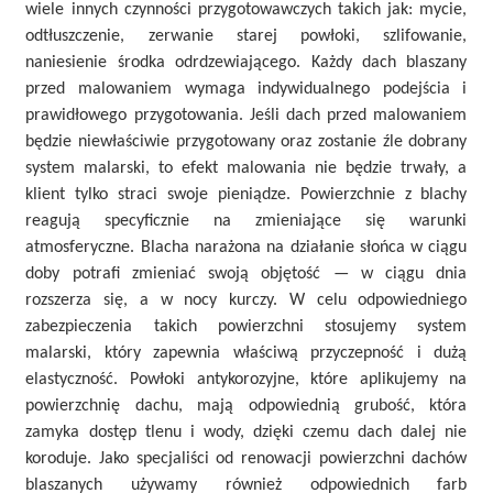
wiele innych czynności przygotowawczych takich jak: mycie,
odtłuszczenie, zerwanie starej powłoki, szlifowanie,
naniesienie środka odrdzewiającego. Każdy dach blaszany
przed malowaniem wymaga indywidualnego podejścia i
prawidłowego przygotowania. Jeśli dach przed malowaniem
będzie niewłaściwie przygotowany oraz zostanie źle dobrany
system malarski, to efekt malowania nie będzie trwały, a
klient tylko straci swoje pieniądze. Powierzchnie z blachy
reagują specyficznie na zmieniające się warunki
atmosferyczne. Blacha narażona na działanie słońca w ciągu
doby potrafi zmieniać swoją objętość — w ciągu dnia
rozszerza się, a w nocy kurczy. W celu odpowiedniego
zabezpieczenia takich powierzchni stosujemy system
malarski, który zapewnia właściwą przyczepność i dużą
elastyczność. Powłoki antykorozyjne, które aplikujemy na
powierzchnię dachu, mają odpowiednią grubość, która
zamyka dostęp tlenu i wody, dzięki czemu dach dalej nie
koroduje. Jako specjaliści od renowacji powierzchni dachów
blaszanych używamy również odpowiednich farb