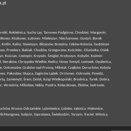
a.pl
niki, Rokietnica, Suchy Las, Tarnowo Podgórne, Chodzież, Margonin,
Witkowo, Kiszkowo, Łubowo, Mieleszyn, Niechanowo, Gostyń, Borek
otlin, Kalisz, Stawiszyn, Blizanów, Brzeziny, Ceków-Kolonia, Godziesze
dawa, Przedecz, Babiak, Chodów, Grzegorzew, Kościelec, Olszówka, Osiek
yn, Kościan, Czempin, Krzywin, Śmigiel, Krotoszyn, Kobylin, Koźmin
, Sieraków, Chrzypsko Wielkie, Kwilcz, Nowy Tomyśl, Lwówek, Opalenica,
ie, Ostrzeszów, Grabów nad Prosną, Mikstat, Czajków, Doruchów, Kobyla
janowo, Pakosław, Słupca, Zagórów Lądek, Orchowo, Ostrowie, Powidz,
, Zaniemyśl, Śrem, Dolsk, Książ Wielkopolski, Brodnica, Turek, Dobra,
 Września, Miłosław, Nekla, Pyzdra, Kołaczkowo, Złotów, Jastrowie,
żuchów, Krosno Odrzańskie, Lubniewice, Lubsko, Łęknica, Małomice,
ichtyngowa, Sulęcin, Szprotawa, Świebodzin, Torzym, Trzciel, Witnica,