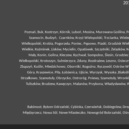
201
Poznań
, Buk, Kostrzyn, Kórnik, Luboń, Mosina, Murowana Goślina, 
Szamocin, Budzyń, Czarnków, Krzyż Wielopolski, Trzcianka, Wiel
Wielkopolski, Krobia, Pogorzela, Poniec, Pępowo, Piaski, Grodzisk Wie
Wielkie, Koźminek, Lisków, Mycielin, Opatówek, Szczytniki, Żelazków, 
Mały, Konin, Golina, Kleczew, Rychwał, Sompolno, Ślesin, Grodziec
Wielkopolski, Krotoszyn, Sulmierzyce, Zduny, Rozdrażew, Leszno, Osiec
Zbąszyń, Kuślin, Miedzichowo, Oborniki, Rogoźno, Ryczywół, Ostrów Wi
Góra, Kraszewice, Piła, Łobżenica, Ujście, Wyrzysk, Wysoka ,Białoś
Strzałkowo, Szamotuły, Obrzycko, Ostroróg, Pniewy, Szamotuły, Wronki
Tuliszków, Brudzew, Kawęczyn, Malanów, Przykona, Władysławów, Wąg
Babimost, Bytom Odrzański, Cybinka, Czerwieńsk, Dobiegniew, Drez
Międzyrzecz, Nowa Sól, Nowe Miasteczko, Nowogród Bobrzański, Ośno Lu