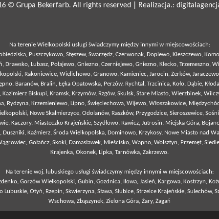
6 © Grupa Bekerfarb. All rights reserved | Realizacja.:
digitalagencj
Na terenie Wielkopolski usługi świadczymy między innymi w miejscowościach:
Pobiedziska, Puszczykowo, Stęszew, Swarzędz, Czerwonak, Dopiewo, Kleszczewo, Komor
eń, Drawsko, Lubasz, Połajewo, Gniezno, Czerniejewo, Gniezno, Kłecko, Trzemeszno, 
lkopolski, Rakoniewice, Wielichowo, Granowo, Kamieniec, Jarocin, Żerków, Jaraczewo, K
Kępno, Baranów, Bralin, Łęka Opatowska, Perzów, Rychtal, Trzcinica, Koło, Dąbie, Kło
, Kazimierz Biskupi, Kramsk, Krzymów, Rzgów, Skulsk, Stare Miasto, Wierzbinek, Wilcz
zna, Rydzyna, Krzemieniewo, Lipno, Święciechowa, Wijewo, Włoszakowice, Międzychód
elkopolski, Nowe Skalmierzyce, Odolanów, Raszków, Przygodzice, Sieroszewice, Sośn
liwie, Kaczory, Miasteczko Krajeńskie, Szydłowo, Rawicz, Jutrosin, Miejska Góra, Bo
, Duszniki, Kaźmierz, Środa Wielkopolska, Dominowo, Krzykosy, Nowe Miasto nad Wartą
rowiec, Gołańcz, Skoki, Damasławek, Mieścisko, Wapno, Wolsztyn, Przemęt, Siedlec,
Krajenka, Okonek, Lipka, Tarnówka, Zakrzewo.
Na terenie woj. lubuskiego usługi świadczymy między innymi w miejscowościach:
denko, Gorzów Wielkopolski, Gubin, Gozdnica, Iłowa, Jasień, Kargowa, Kostrzyn, Ko
buskie, Otyń, Rzepin, Skwierzyna, Sława, Słubice, Strzelce Krajeńskie, Sulechów, Szl
Wschowa, Zbąszynek,
Zielona Góra
, Żary, Żagań